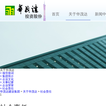
首页
关于华茂达
新闻
关于华茂达
>
领导致词
>
集团简介
>
企业文化
>
大事纪要
>
企业荣誉
>
社会责任
华茂达建设集团
>
关于华茂达
>
社会责任
1