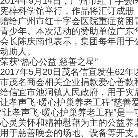
2014年9月14日，广州市红十
宪梓科学馆举行，作品将汇订成册
赠给广州市红十字会医院重症贫困
青少年。本次活动的赞助单位广东
会长陈庆南也表示，集团每年用于
动助人。
荣获“热心公益 慈善之星”
2017年5月20日茂名信宜发生6
市茂名商会相关企业捐款爱心善款
给信宜市池洞镇人民政府，用于灾
让孝声飞·暖心护巢养老工程“慈善
“让孝声飞·暖心护巢养老工程”是
心灵关怀和精神慰藉为主的公益养老
用于慈善晚会的场地、设备等开支