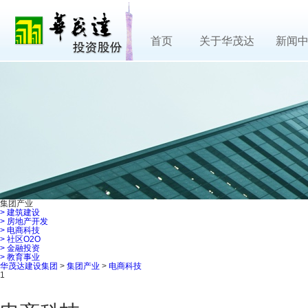
首页
关于华茂达
新闻
集团产业
>
建筑建设
>
房地产开发
>
电商科技
>
社区O2O
>
金融投资
>
教育事业
华茂达建设集团
>
集团产业
>
电商科技
1