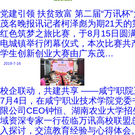
党建引领 扶贫致富 第二届“万讯
茂名晚报讯记者柯泽彪为期21天的
红色筑梦之旅比赛，于8月15日圆
电城镇举行闭幕仪式，本次比赛共产
学生创新创业大赛由广东茂…
2019-7-16
校企联动，共建共享 ——咸宁职
7月4日，在咸宁职业技术学院党
限公司CEO钟恒、湖南农业大学
域资深专家一行莅临万讯高校联盟
入探讨，交流教育经验与心得体会